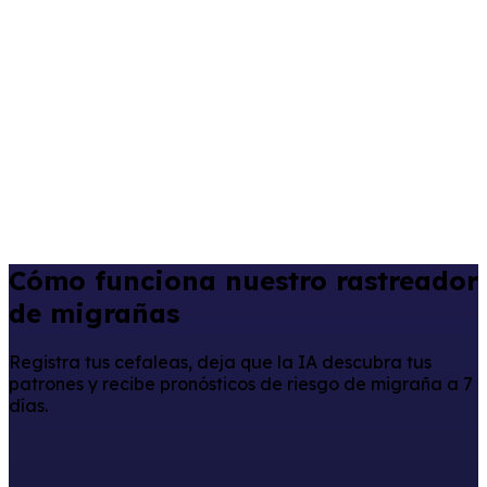
Cómo funciona nuestro rastreador
de migrañas
Registra tus cefaleas, deja que la IA descubra tus
patrones y recibe pronósticos de riesgo de migraña a 7
días.