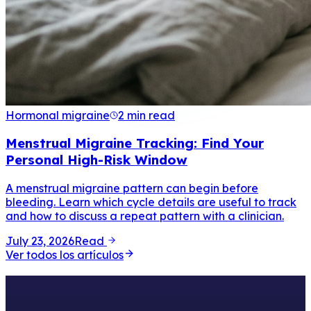
Hormonal migraine
2 min read
Menstrual Migraine Tracking: Find Your
Personal High-Risk Window
A menstrual migraine pattern can begin before
bleeding. Learn which cycle details are useful to track
and how to discuss a repeat pattern with a clinician.
July 23, 2026
Read
Ver todos los artículos