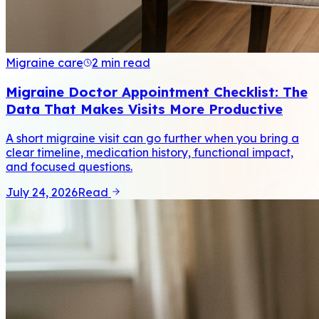
Migraine care
2 min read
Migraine Doctor Appointment Checklist: The
Data That Makes Visits More Productive
A short migraine visit can go further when you bring a
clear timeline, medication history, functional impact,
and focused questions.
July 24, 2026
Read